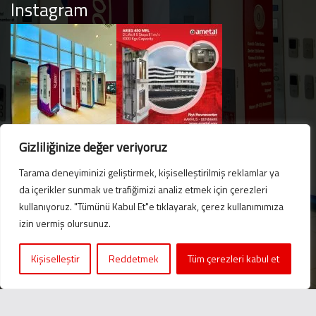
Instagram
Gizliliğinize değer veriyoruz
Tarama deneyiminizi geliştirmek, kişiselleştirilmiş reklamlar ya
da içerikler sunmak ve trafiğimizi analiz etmek için çerezleri
kullanıyoruz. "Tümünü Kabul Et"e tıklayarak, çerez kullanımımıza
Hello. Got questions? 
izin vermiş olursunuz.
Let's talk on WhatsApp! 
Kişiselleştir
Reddetmek
Tüm çerezleri kabul et
Message us now!