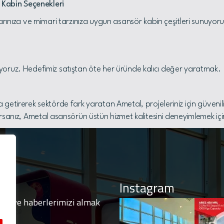
 Kabin Seçenekleri
arınıza ve mimari tarzınıza uygun asansör kabin çeşitleri sunuyor
oruz. Hedefimiz satıştan öte her üründe kalıcı değer yaratmak.
aya getirerek sektörde fark yaratan Ametal, projeleriniz için güveni
rsanız, Ametal asansörün üstün hizmet kalitesini deneyimlemek için
Instagram
izi ve haberlerimizi almak
olun