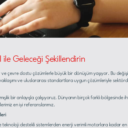
le Geleceği Şekillendirin
r ve çevre dostu çözümlerle büyük bir dönüşüm yaşıyor. Bu deği
ı yaklaşımı ve uluslararası standartlara uygun çözümleriyle sektö
k bir anlayışla çalışıyoruz. Dünyanın birçok farklı bölgesinde ih
rimiz en iyi referanslarımız.
leri
le teknoloji destekli sistemlerden enerji verimli motorlara kadar e