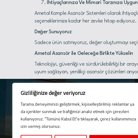
İhtiyaçlarınıza Ve Mimari Tarzınıza Uygun
Ametal Komple Asansör Sistemleri olarak ihtiyaçl
seçeneklerimize kadar her zevke hitap ediyoruz.
Değer Sunuyoruz
Sadece ürün satmıyoruz, değer oluşturmayı seçiy
Ametal Asansör ile Geleceğe Birlikte Yükselin
Teknolojiyi, güvenliği ve sürdürülebilirliği bir ar
uyum sağlayan, yenilikçi asansör çözümleri arıyo
Gizliliğinize değer veriyoruz
Tarama deneyiminizi geliştirmek, kişiselleştirilmiş reklamlar ya
da içerikler sunmak ve trafiğimizi analiz etmek için çerezleri
E-Bülten
kullanıyoruz. "Tümünü Kabul Et"e tıklayarak, çerez kullanımımıza
En son güncellemelerim
izin vermiş olursunuz.
için bültenimize abone 