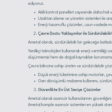
ediyoruz.
Akıllı kontrol panelleri sayesinde daha hızlı
Uzaktan izleme ve yönetim sistemleri ile arız
Enerji tasarruflu çözümler, uzun vadede ma
Çevre Dostu Yaklaşımlar ile Sürdürülebilirl
Ametal olarak, sürdürülebilir bir geleceğe katkıd
Yenilikçi teknolojileri kullanarak enerji verimlili
düşürmemizi hem de doğal kaynakları korumamız
Çevre bilincine sahip üretim ve sürdürülebilir çöz
Düşük enerji tüketimine sahip motorlar, çev
Geri dönüşümlü malzeme kullanımı, sürdürüleb
Güvenlikte En Üst Seviye Çözümler
Ametal olarak asansör kullanıcılarının güvenliğin
Ametal komple asansör sistemleri en yüksek stan