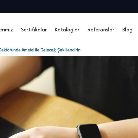
erimiz
Sertifikalar
Kataloglar
Referanslar
Blog
ektöründe Ametal ile Geleceği Şekillendirin