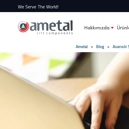
We Serve The World!
Hakkımızda
Ürünl
Ametal
>
Blog
>
Asansör S