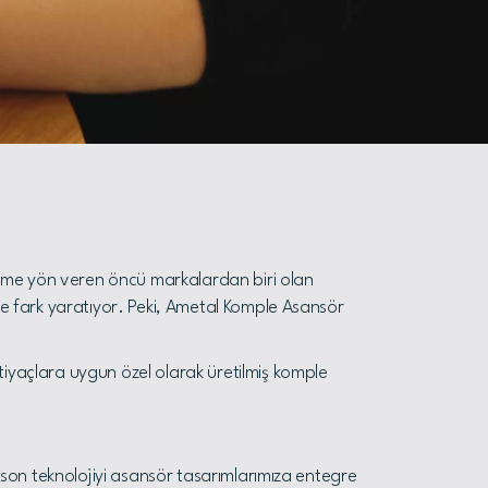
şime yön veren öncü markalardan biri olan
rde fark yaratıyor. Peki, Ametal Komple Asansör
tiyaçlara uygun özel olarak üretilmiş komple
n son teknolojiyi asansör tasarımlarımıza entegre