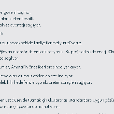
 ve güvenli taşıma.
aların erken tespiti.
liyet avantajı sağlıyor.
ik
a bulunacak şekilde faaliyetlerimizi yürütüyoruz.
ği sağlayan asansör sistemleri üretiyoruz. Bu projelerimizde enerji tü
a sağlıyor.
ümler, Ametal’in öncelikleri arasında yer alıyor.
reye olan olumsuz etkileri en aza indiriyor.
ilirlik hedefleriyle uyumlu üretim süreçleri sağlıyor.
i en üst düzeyde tutmak için uluslararası standartlara uygun çözüm
dartlar çerçevesinde hizmet verir.