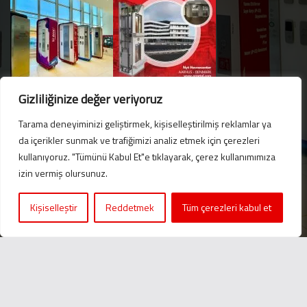
Gizliliğinize değer veriyoruz
Tarama deneyiminizi geliştirmek, kişiselleştirilmiş reklamlar ya
da içerikler sunmak ve trafiğimizi analiz etmek için çerezleri
kullanıyoruz. "Tümünü Kabul Et"e tıklayarak, çerez kullanımımıza
Hello. Got questions? 
izin vermiş olursunuz.
Let's talk on WhatsApp! 
Kişiselleştir
Reddetmek
Tüm çerezleri kabul et
Message us now!
2024 © Ametal.com. Her Hakkı Saklıdır. |
KVKK
Birlikte üretmenin gücüne inanıyoruz...
+90 216 420 24 76