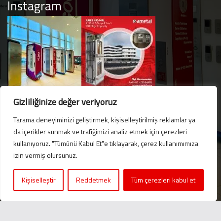
Instagram
Gizliliğinize değer veriyoruz
Tarama deneyiminizi geliştirmek, kişiselleştirilmiş reklamlar ya
da içerikler sunmak ve trafiğimizi analiz etmek için çerezleri
kullanıyoruz. "Tümünü Kabul Et"e tıklayarak, çerez kullanımımıza
Hello. Got questions? 
izin vermiş olursunuz.
Let's talk on WhatsApp! 
Kişiselleştir
Reddetmek
Tüm çerezleri kabul et
Message us now!