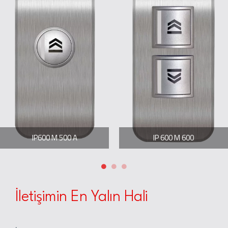
IP600 M 500 A
IP 600 M 600
İletişimin En Yalın Hali