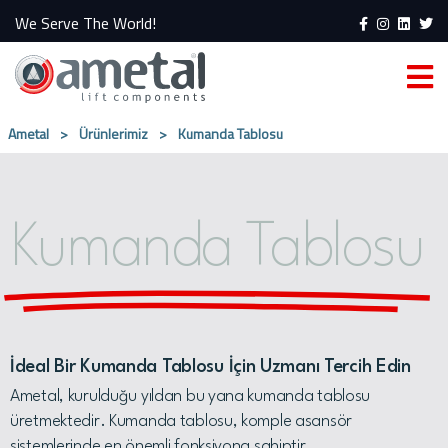
We Serve The World!
Ametal
>
Ürünlerimiz
>
Kumanda Tablosu
Kumanda Tablosu
İdeal Bir Kumanda Tablosu İçin Uzmanı Tercih Edin
Ametal, kurulduğu yıldan bu yana kumanda tablosu
üretmektedir. Kumanda tablosu, komple asansör
sistemlerinde en önemli fonksiyona sahiptir.