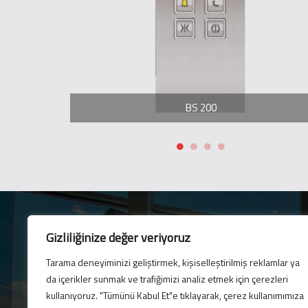
BS 200
Gizliliğinize değer veriyoruz
Tarama deneyiminizi geliştirmek, kişiselleştirilmiş reklamlar ya
Lettre électronique
da içerikler sunmak ve trafiğimizi analiz etmek için çerezleri
Abonnez-vous à notre b
kullanıyoruz. "Tümünü Kabul Et"e tıklayarak, çerez kullanımımıza