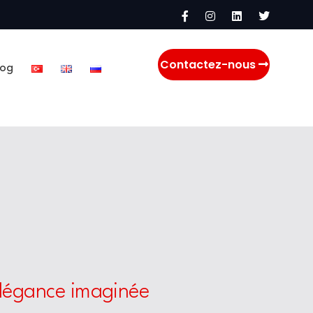
Contactez-nous
log
élégance imaginée