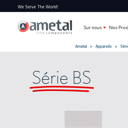
We Serve The World!
Sur nous
Nos Prod
Ametal
>
Appareils
>
Séri
Série BS