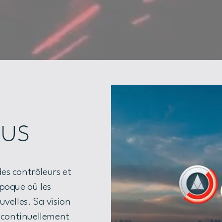
ous
es contrôleurs et
poque où les
velles. Sa vision
r continuellement