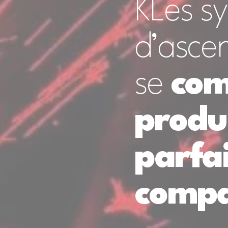
KLes s
d’asce
se
com
produ
parfa
compa