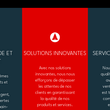
DE ET
SOLUTIONS INNOVANTES
SERVI
T
Avec nos solutions
Nous
innovantes, nous nous
quali
tèmes
efforçons de dépasser
av
ts et
les attentes de nos
ven
clients en garantissant
est 
igent,
la qualité de nos
com
pertes
produits et services.
e
main-