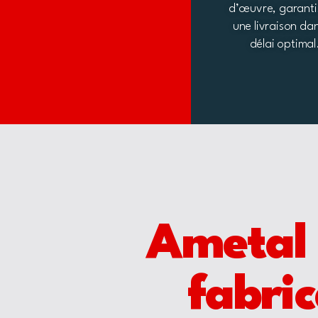
d’œuvre, garanti
une livraison da
délai optimal
Ametal 
fabri