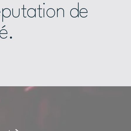
éputation de
té.