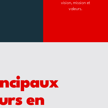
vision, mission et
valeurs.
incipaux
urs en