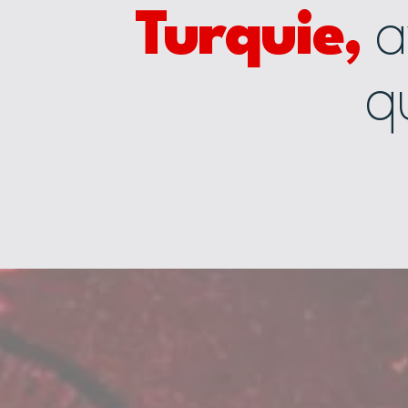
Turquie,
a
qu