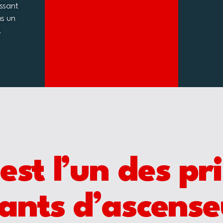
ssant
ns un
.
est l’un des pr
cants d’ascense