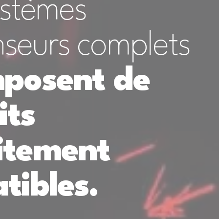
ystèmes
nseurs complets
posent de
its
itement
tibles.