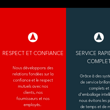
RESPECT ET CONFIANCE
SERVICE RAPI
COMPLE
Nous développons des
relations fondées sur la
Grâce à des sys
confiance et le respect
de service brillan
mutuels avec nos
complets et
clients, nos
d’emballage intell
fournisseurs et nos
nous évitons les 
employés.
de temps et de 