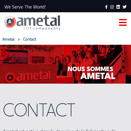
We Serve The World!
Ametal
>
Contact
CONTACT