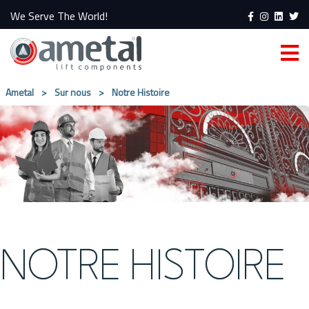
We Serve The World!
Ametal
>
Sur nous
>
Notre Histoire
NOTRE HISTOIRE