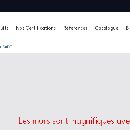
uits
Nos Certifications
References
Catalogue
B
ie SADE
Les murs sont magnifiques av