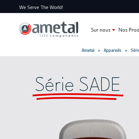
We Serve The World!
Sur nous
Nos Prod
Ametal
>
Appareils
>
Sér
Série SADE