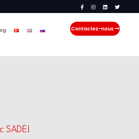
Contactez-nous
log
ec SADE!