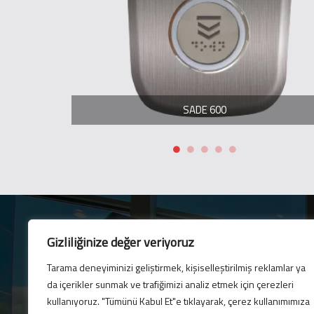
SADE 600
Gizliliğinize değer veriyoruz
Tarama deneyiminizi geliştirmek, kişiselleştirilmiş reklamlar ya
Lettre électronique
da içerikler sunmak ve trafiğimizi analiz etmek için çerezleri
Abonnez-vous à notre b
kullanıyoruz. "Tümünü Kabul Et"e tıklayarak, çerez kullanımımıza