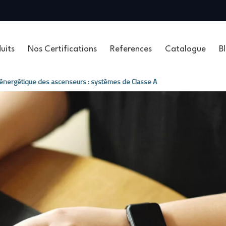
uits
Nos Certifications
References
Catalogue
B
é énergétique des ascenseurs : systèmes de Classe A