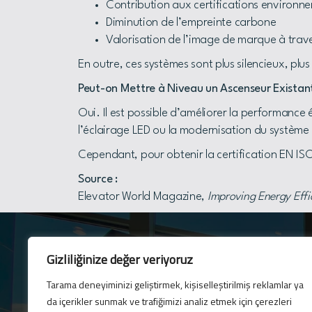
Contribution aux certifications environn
Diminution de l’empreinte carbone
Valorisation de l’image de marque à trav
En outre, ces systèmes sont plus silencieux, plu
Peut-on Mettre à Niveau un Ascenseur Existant
Oui. Il est possible d’améliorer la performance
l’éclairage LED ou la modernisation du systèm
Cependant, pour obtenir la certification EN IS
Source :
Elevator World Magazine,
Improving Energy Effic
Gizliliğinize değer veriyoruz
Tarama deneyiminizi geliştirmek, kişiselleştirilmiş reklamlar ya
Lettre électronique
da içerikler sunmak ve trafiğimizi analiz etmek için çerezleri