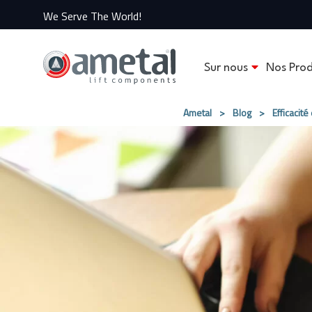
We Serve The World!
Sur nous
Nos Prod
Ametal
>
Blog
>
Efficacit