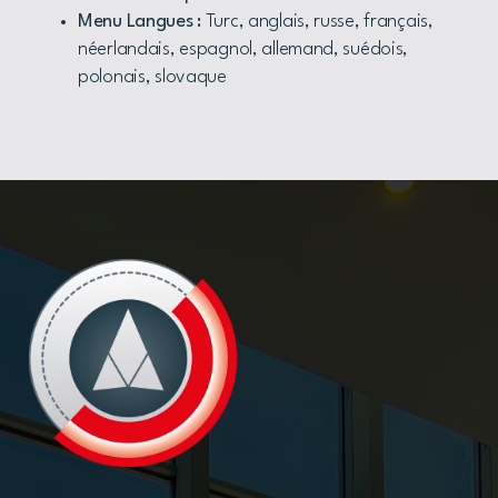
Menu Langues :
Turc, anglais, russe, français,
néerlandais, espagnol, allemand, suédois,
polonais, slovaque