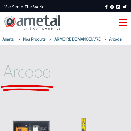
We Serve The World!
Ametal
>
Nos Produits
>
ARMOIRE DE MANOEUVRE
>
Arcode
Arcode