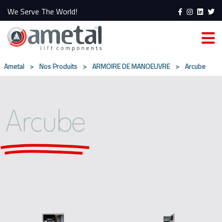
We Serve The World!
Ametal
>
Nos Produits
>
ARMOIRE DE MANOEUVRE
>
Arcube
Arcube