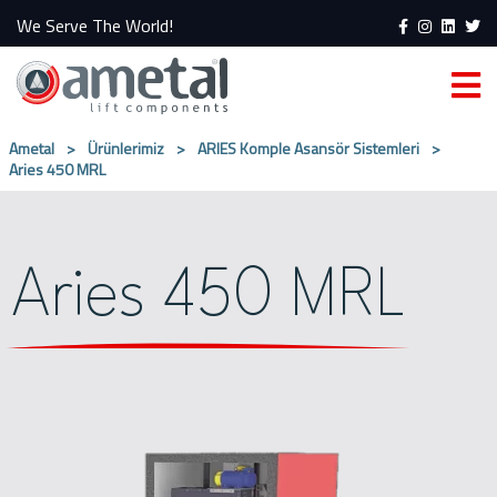
We Serve The World!
Ametal
>
Ürünlerimiz
>
ARIES Komple Asansör Sistemleri
>
Aries 450 MRL
Aries 450 MRL