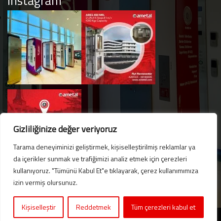
Instagram
Gizliliğinize değer veriyoruz
Tarama deneyiminizi geliştirmek, kişiselleştirilmiş reklamlar ya
da içerikler sunmak ve trafiğimizi analiz etmek için çerezleri
kullanıyoruz. "Tümünü Kabul Et"e tıklayarak, çerez kullanımımıza
Hello. Got questions? 
izin vermiş olursunuz.
Let's talk on WhatsApp! 
Kişiselleştir
Reddetmek
Tüm çerezleri kabul et
2024 © Ametal.com. Tous droits réservés. |
KVKK