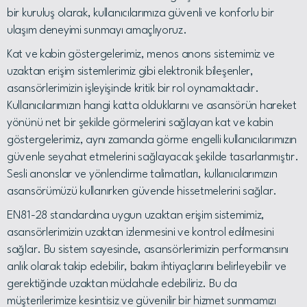
bir kuruluş olarak, kullanıcılarımıza güvenli ve konforlu bir
ulaşım deneyimi sunmayı amaçlıyoruz.
Kat ve kabin göstergelerimiz, menos anons sistemimiz ve
uzaktan erişim sistemlerimiz gibi elektronik bileşenler,
asansörlerimizin işleyişinde kritik bir rol oynamaktadır.
Kullanıcılarımızın hangi katta olduklarını ve asansörün hareket
yönünü net bir şekilde görmelerini sağlayan kat ve kabin
göstergelerimiz, aynı zamanda görme engelli kullanıcılarımızın
güvenle seyahat etmelerini sağlayacak şekilde tasarlanmıştır.
Sesli anonslar ve yönlendirme talimatları, kullanıcılarımızın
asansörümüzü kullanırken güvende hissetmelerini sağlar.
EN81-28 standardına uygun uzaktan erişim sistemimiz,
asansörlerimizin uzaktan izlenmesini ve kontrol edilmesini
sağlar. Bu sistem sayesinde, asansörlerimizin performansını
anlık olarak takip edebilir, bakım ihtiyaçlarını belirleyebilir ve
gerektiğinde uzaktan müdahale edebiliriz. Bu da
müşterilerimize kesintisiz ve güvenilir bir hizmet sunmamızı