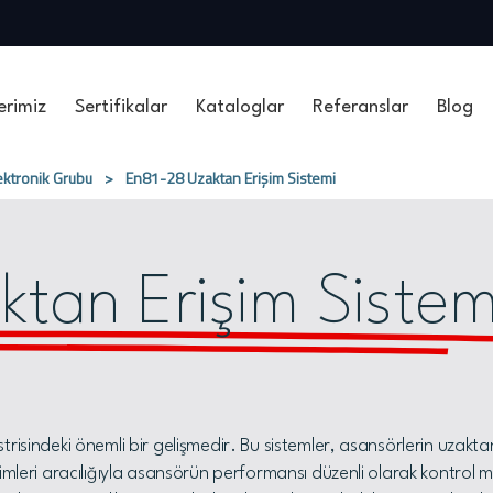
erimiz
Sertifikalar
Kataloglar
Referanslar
Blog
ektronik Grubu
>
En81-28 Uzaktan Erişim Sistemi
tan Erişim Sistem
isindeki önemli bir gelişmedir. Bu sistemler, asansörlerin uzaktan 
imleri aracılığıyla asansörün performansı düzenli olarak kontrol me