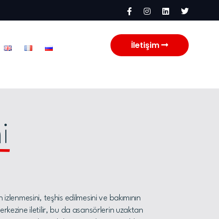
İletişim
i
izlenmesini, teşhis edilmesini ve bakımının
rkezine iletilir, bu da asansörlerin uzaktan