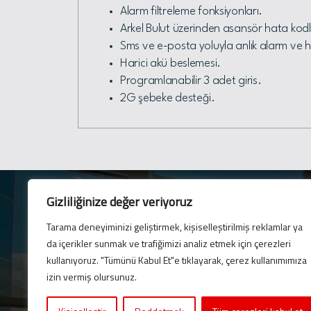
Alarm filtreleme fonksiyonları.
Arkel Bulut üzerinden asansör hata kodl
Sms ve e-posta yoluyla anlık alarm ve ha
Harici akü beslemesi.
Programlanabilir 3 adet giris.
2G şebeke desteği.
Gizliliğinize değer veriyoruz
Tarama deneyiminizi geliştirmek, kişiselleştirilmiş reklamlar ya
da içerikler sunmak ve trafiğimizi analiz etmek için çerezleri
E-Bülten
kullanıyoruz. "Tümünü Kabul Et"e tıklayarak, çerez kullanımımıza
En son güncellemelerim
izin vermiş olursunuz.
için bültenimize abone 