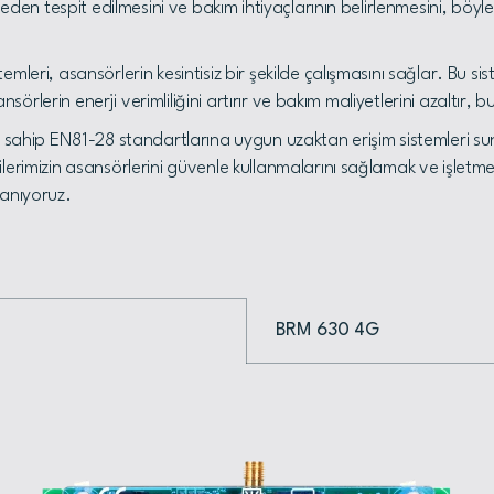
ceden tespit edilmesini ve bakım ihtiyaçlarının belirlenmesini, böyl
leri, asansörlerin kesintisiz bir şekilde çalışmasını sağlar. Bu sis
ansörlerin enerji verimliliğini artırır ve bakım maliyetlerini azaltır
 sahip EN81-28 standartlarına uygun uzaktan erişim sistemleri suna
erimizin asansörlerini güvenle kullanmalarını sağlamak ve işletmel
llanıyoruz.
BRM 630 4G