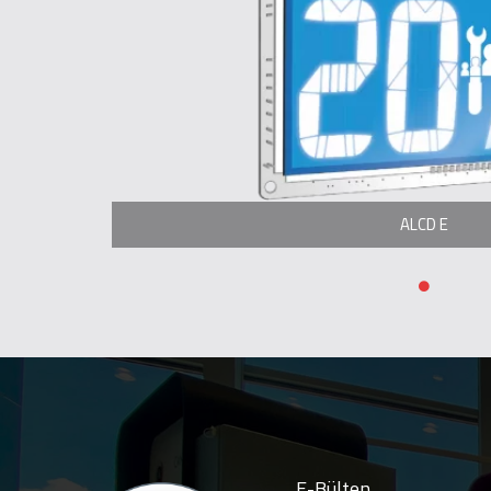
ALCD E
E-Bülten