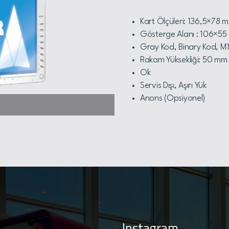
Kart Ölçüleri: 136,5×78 
Gösterge Alanı : 106×5
Gray Kod, Binary Kod, M1 
Rakam Yüksekliği: 50 mm
Ok
Servis Dışı, Aşırı Yük
Anons (Opsiyonel)
Instagram