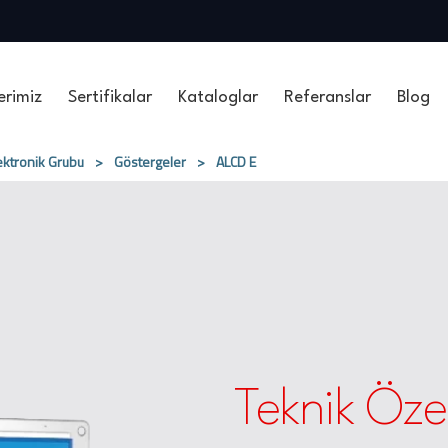
erimiz
Sertifikalar
Kataloglar
Referanslar
Blog
ektronik Grubu
>
Göstergeler
>
ALCD E
Teknik Özel