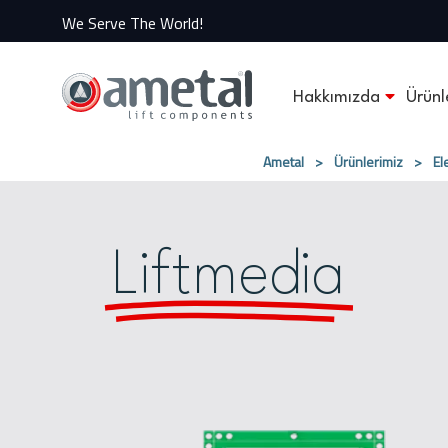
We Serve The World!
Hakkımızda
Ürünl
Ametal
>
Ürünlerimiz
>
El
Liftmedia