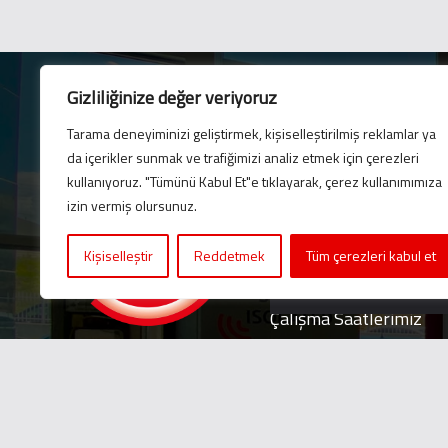
Gizliliğinize değer veriyoruz
Tarama deneyiminizi geliştirmek, kişiselleştirilmiş reklamlar ya
da içerikler sunmak ve trafiğimizi analiz etmek için çerezleri
E-Bülten
kullanıyoruz. "Tümünü Kabul Et"e tıklayarak, çerez kullanımımıza
En son güncellemelerim
izin vermiş olursunuz.
için bültenimize abone 
Kişiselleştir
Reddetmek
Tüm çerezleri kabul et
Çalışma Saatlerimiz
Pazartesi – Cuma, 8:00