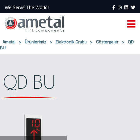
We Serve The World!
Ametal
>
Ürünlerimiz
>
Elektronik Grubu
>
Göstergeler
>
QD
BU
QD BU