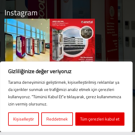
Instagram
Gizliliğinize değer veriyoruz
Tarama deneyiminizi geliştirmek, kişiselleştirilmiş reklamlar ya
da içerikler sunmak ve trafiğimizi analiz etmek için çerezleri
kullanıyoruz. "Tümünü Kabul Et"e tıklayarak, çerez kullanımımıza
Hello. Got questions? 
izin vermiş olursunuz.
Let's talk on WhatsApp! 
Kişiselleştir
Reddetmek
Tüm çerezleri kabul et
Message us now!