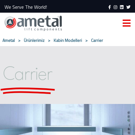
We Serve The World!
Ametal
>
Ürünlerimiz
>
Kabin Modelleri
>
Carrier
Carrier