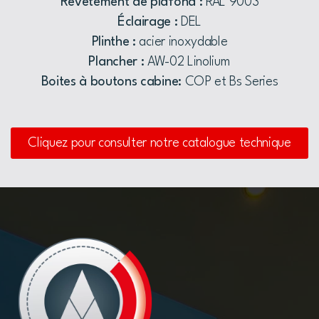
Revêtement de plafond :
RAL 9003
Éclairage :
DEL
Plinthe :
acier inoxydable
Plancher :
AW-02 Linolium
Boites à boutons cabine:
COP et Bs Series
Cliquez pour consulter notre catalogue technique