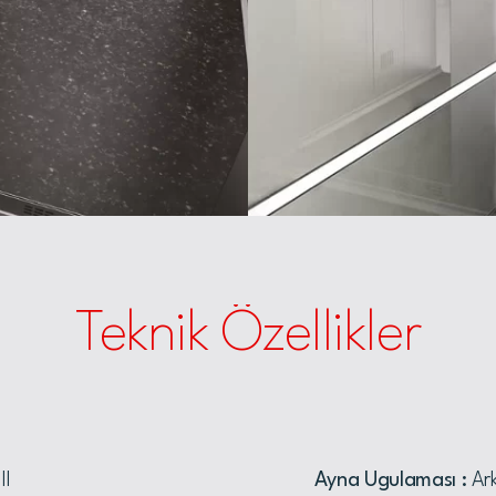
Teknik Özellikler
II
Ayna Ugulaması :
Ark