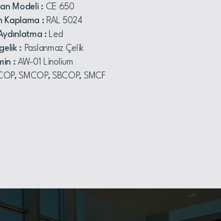
an Modeli :
CE 650
n Kaplama :
RAL 5024
Aydınlatma :
Led
gelik :
Paslanmaz Çelik
in :
AW-01 Linolium
OP, SMCOP, SBCOP, SMCF