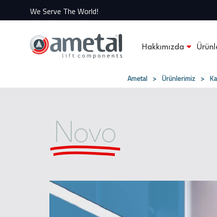
We Serve The World!
Hakkımızda
Ürünl
Ametal
>
Ürünlerimiz
>
Ka
Novo