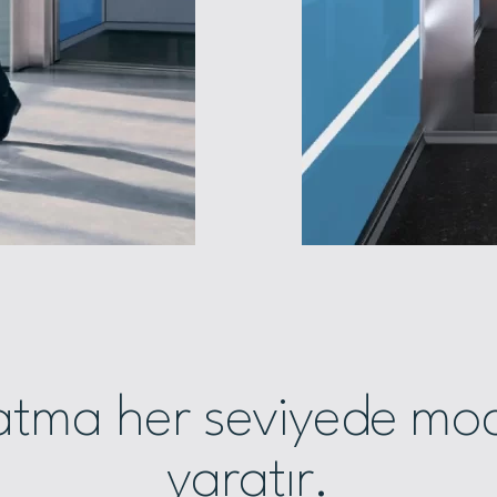
latma her seviyede mod
yaratır.