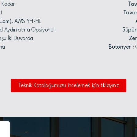
 Kadar
Tav
t
Tava
 Cam), AWS YH-HL
ed Aydınlatma Opsiyonel
Süpür
şu İki Duvarda
Zem
na
Butonyer :
C
Teknik Kataloğumuzu incelemek için tıklayınız