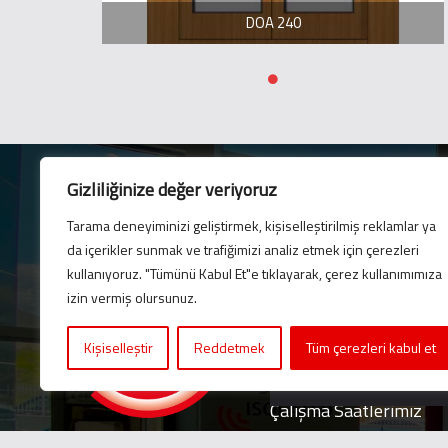
DOA 240
Gizliliğinize değer veriyoruz
Tarama deneyiminizi geliştirmek, kişiselleştirilmiş reklamlar ya
da içerikler sunmak ve trafiğimizi analiz etmek için çerezleri
E-Bülten
kullanıyoruz. "Tümünü Kabul Et"e tıklayarak, çerez kullanımımıza
En son güncellemelerim
izin vermiş olursunuz.
için bültenimize abone 
Kişiselleştir
Reddetmek
Tüm çerezleri kabul et
Çalışma Saatlerimiz
Pazartesi – Cuma, 8:00