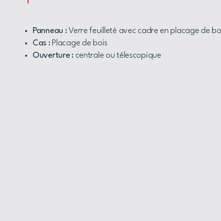
Panneau :
Verre feuilleté avec cadre en placage de bo
Cas :
Placage de bois
Ouverture :
centrale ou télescopique