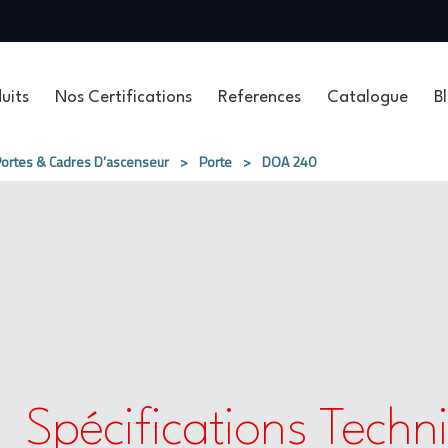
uits
Nos Certifications
References
Catalogue
B
ortes & Cadres D’ascenseur
>
Porte
>
DOA 240
Spécifications Techn