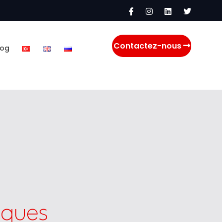
Contactez-nous
log
iques