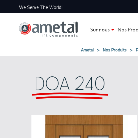
We Serve The World!
Sur nous
Nos Prod
Ametal
>
Nos Produits
>
P
DOA 240