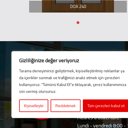
DOA 240
Gizliliğinize değer veriyoruz
Tarama deneyiminizi geliştirmek, kişiselleştirilmiş reklamlar ya
Lettre électronique
da içerikler sunmak ve trafiğimizi analiz etmek için çerezleri
Abonnez-vous à notre b
kullanıyoruz. "Tümünü Kabul Et"e tıklayarak, çerez kullanımımıza
dernières mises à jour 
izin vermiş olursunuz.
Kişiselleştir
Reddetmek
Tüm çerezleri kabul et
Heures d’ouverture
Lundi - vendredi 8:00 -