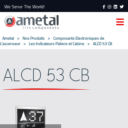
We Serve The World!
Ametal
>
Nos Produits
>
Composants Electroniques de
L’ascenseur
>
Les Indicateurs Paliere et Cabine
>
ALCD 53 CB
ALCD 53 CB