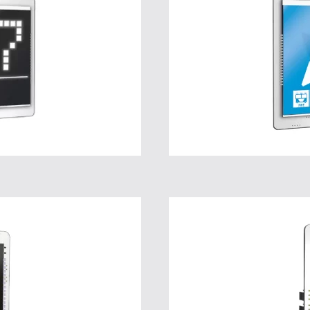
 CB
A
ions
Pour