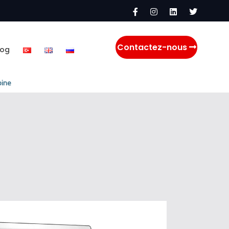
Contactez-nous
log
bine