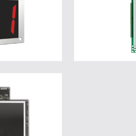
ions
Pour
5
L
ions
Pour