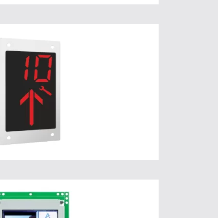
MBUS 63
 plus d’informations
Cliquez ici.
QD BU