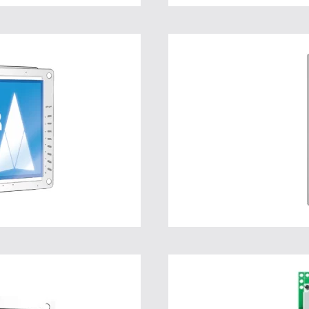
40
L
ions
Pour
E