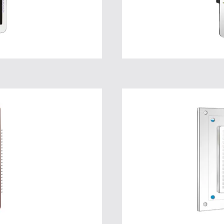
 CB
AK
ions
Pour