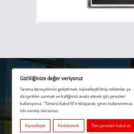
BRM
Pour plus d’informat
Gizliliğinize değer veriyoruz
Cliquez ici.
Tarama deneyiminizi geliştirmek, kişiselleştirilmiş reklamlar ya
Lettre électronique
da içerikler sunmak ve trafiğimizi analiz etmek için çerezleri
Abonnez-vous à notre b
kullanıyoruz. "Tümünü Kabul Et"e tıklayarak, çerez kullanımımıza
dernières mises à jour 
izin vermiş olursunuz.
Kişiselleştir
Reddetmek
Tüm çerezleri kabul et