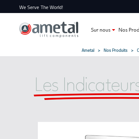
We Serve The World!
Sur nous
Nos Prod
Ametal
>
Nos Produits
>
C
Les Indicateur