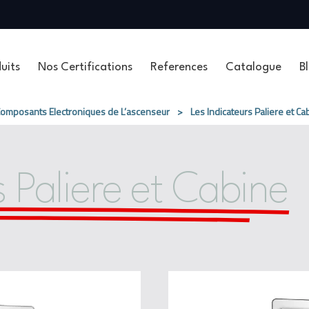
uits
Nos Certifications
References
Catalogue
B
omposants Electroniques de L’ascenseur
>
Les Indicateurs Paliere et Ca
s Paliere et Cabine