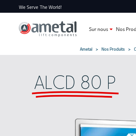
We Serve The World!
Sur nous
Nos Prod
Ametal
>
Nos Produits
>
C
ALCD 80 P