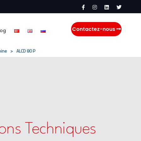
Contactez-nous
log
bine
>
ALCD 80 P
ions Techniques