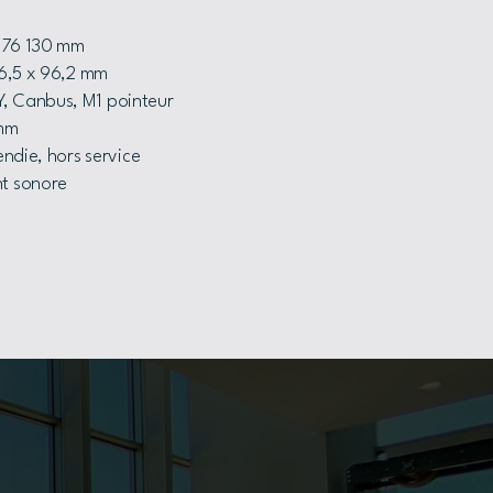
 176 130 mm
56,5 x 96,2 mm
, Canbus, M1 pointeur
,mm
endie, hors service
nt sonore