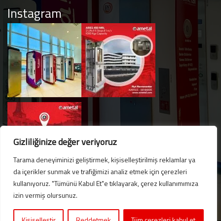
Instagram
Gizliliğinize değer veriyoruz
Tarama deneyiminizi geliştirmek, kişiselleştirilmiş reklamlar ya
da içerikler sunmak ve trafiğimizi analiz etmek için çerezleri
kullanıyoruz. "Tümünü Kabul Et"e tıklayarak, çerez kullanımımıza
Hello. Got questions? 
izin vermiş olursunuz.
Let's talk on WhatsApp! 
Kişiselleştir
Reddetmek
Tüm çerezleri kabul et