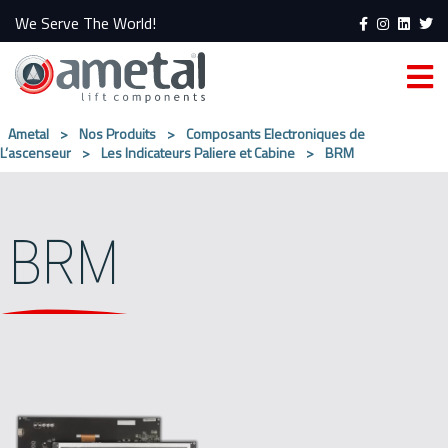
We Serve The World!
Ametal
>
Nos Produits
>
Composants Electroniques de
L’ascenseur
>
Les Indicateurs Paliere et Cabine
>
BRM
BRM