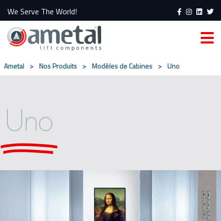
We Serve The World!
Ametal
>
Nos Produits
>
Modèles de Cabines
>
Uno
Uno