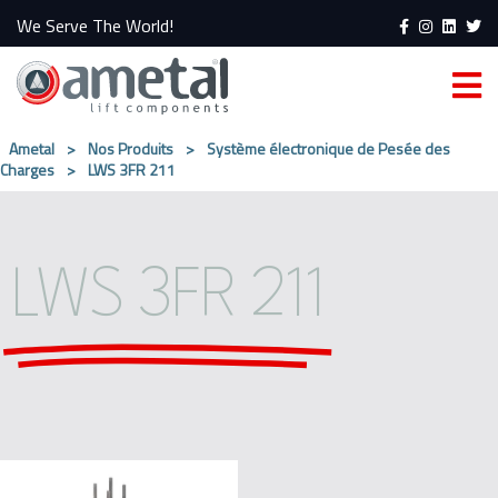
We Serve The World!
Ametal
>
Nos Produits
>
Système électronique de Pesée des
Charges
>
LWS 3FR​ 211
LWS 3FR​ 211